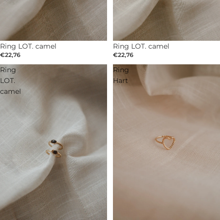
AUSVERKAUFT
Ring LOT. camel
AUSVERKAUFT
Ring LOT. camel
€22,76
€22,76
Ring
Ring
LOT.
Hart
camel