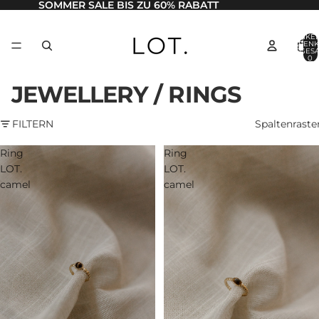
SOMMER SALE BIS ZU 60% RABATT
ARTIKEL
WARENK
INSGES
0
JEWELLERY / RINGS
FILTERN
Spaltenraste
Ring
Ring
LOT.
LOT.
camel
camel