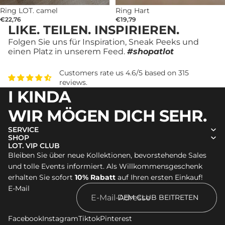
Ring LOT. camel
Ring Hart
€22,76
€19,79
LIKE. TEILEN. INSPIRIEREN.
Folgen Sie uns für Inspiration, Sneak Peeks und
einen Platz in unserem Feed.
#shopatlot
Customers rate us 4.6/5 based on 315
reviews.
I KINDA
WIR MÖGEN DICH SEHR.
SERVICE
SHOP
LOT. VIP CLUB
Bleiben Sie über neue Kollektionen, bevorstehende Sales
Widerrufsrecht
und tolle Events informiert. Als Willkommensgeschenk
Datenschutzerklärung
erhalten Sie sofort
10% Rabatt
auf Ihren ersten Einkauf!
E-Mail
AGB
DEM CLUB BEITRETEN
Versand
Impressum
Facebook
Instagram
Tiktok
Pinterest