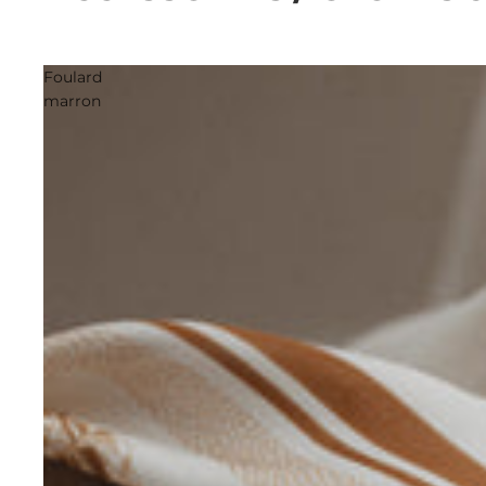
Foulard
marron