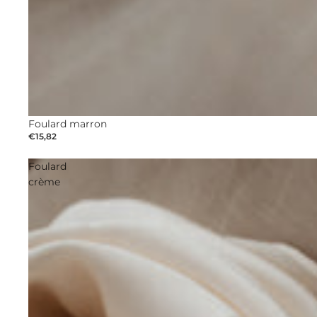
Foulard marron
€15,82
Foulard
crème